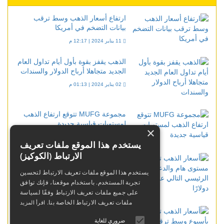
ارتفاع أسعار الذهب وسط ترقب
بيانات التضخم في أمريكا
11 يناير 2024 | 12:17 م
الذهب يقفز بقوة بأول أيام تداول العام
الجديد متجاهلا أرباح الدولار والسندات
02 يناير 2024 | 01:13 م
مجموعة MUFG تتوقع ارتفاع الذهب
لمستويات قياسية جديدة
×
15 ديسمبر 2023 | 05:26 م
يستخدم هذا الموقع ملفات تعريف
الارتباط (الكوكيز)
أسعار الذهب تحوم حول مستوى هام
والدعم الرئيسي التالي عند 1975
يستخدم هذا الموقع ملفات تعريف الارتباط لتحسين
دولارًا
تجربة المستخدم. باستخدام موقعنا، فإنك توافق
14 فبراير 2024 | 01:44 م
على جميع ملفات تعريف الارتباط وفقًا لسياسة
ملفات تعريف الارتباط الخاصة بنا.
اقرأ المزيد
أسعار الذهب ترتفع بأسبوع وسط
ترقب لموعد خفض الفائدة بأميركا
ضروري للغاية