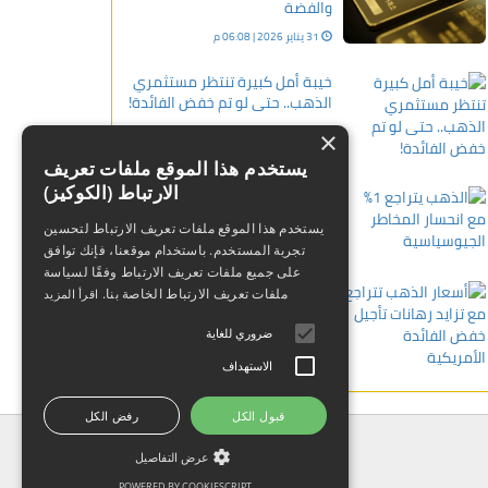
والفضة
31 يناير 2026 | 06:08 م
خيبة أمل كبيرة تنتظر مستثمري
الذهب.. حتى لو تم خفض الفائدة!
25 يناير 2024 | 12:57 ص
×
يستخدم هذا الموقع ملفات تعريف
الارتباط (الكوكيز)
الذهب يتراجع 1% مع انحسار
المخاطر الجيوسياسية
يستخدم هذا الموقع ملفات تعريف الارتباط لتحسين
22 أبريل 2024 | 11:12 ص
تجربة المستخدم. باستخدام موقعنا، فإنك توافق
على جميع ملفات تعريف الارتباط وفقًا لسياسة
أسعار الذهب تتراجع مع تزايد
ملفات تعريف الارتباط الخاصة بنا.
اقرأ المزيد
رهانات تأجيل خفض الفائدة
الأمريكية
ضروري للغاية
12 فبراير 2026 | 07:55 م
الاستهداف
قبول الكل
رفض الكل
عرض التفاصيل
POWERED BY COOKIESCRIPT