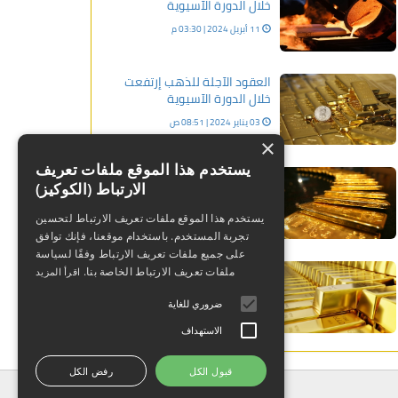
خلال الدورة الآسيوية
11 أبريل 2024 | 03:30 م
العقود الآجلة للذهب إرتفعت
خلال الدورة الآسيوية
03 يناير 2024 | 08:51 ص
×
يستخدم هذا الموقع ملفات تعريف
عاجل: الذهب يعزز مكاسبه
الارتباط (الكوكيز)
بشكل واضح تزامنًا مع تراجع
الدولار
يستخدم هذا الموقع ملفات تعريف الارتباط لتحسين
25 أبريل 2024 | 07:34 م
تجربة المستخدم. باستخدام موقعنا، فإنك توافق
على جميع ملفات تعريف الارتباط وفقًا لسياسة
هجوم سيبراني يخترق موقع
ملفات تعريف الارتباط الخاصة بنا.
اقرأ المزيد
شركة «كيتكو» لتجارة الذهب
في أمريكا
ضروري للغاية
20 ديسمبر 2023 | 01:29 م
الاستهداف
قبول الكل
رفض الكل