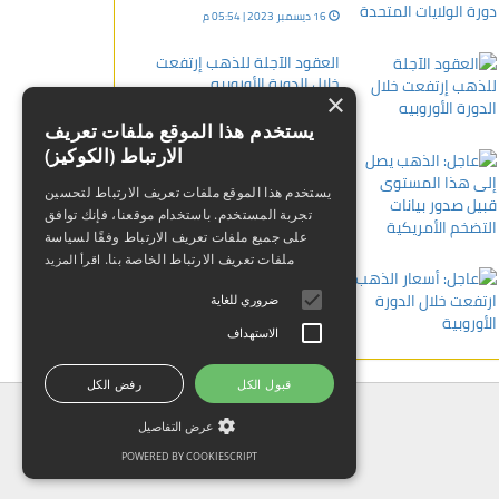
16 ديسمبر 2023 | 05:54 م
العقود الآجلة للذهب إرتفعت
خلال الدورة الأوروبيه
×
09 أبريل 2024 | 11:34 م
يستخدم هذا الموقع ملفات تعريف
الارتباط (الكوكيز)
عاجل: الذهب يصل إلى هذا
المستوى قبيل صدور بيانات
يستخدم هذا الموقع ملفات تعريف الارتباط لتحسين
التضخم الأمريكية
تجربة المستخدم. باستخدام موقعنا، فإنك توافق
18 ديسمبر 2025 | 10:48 ص
على جميع ملفات تعريف الارتباط وفقًا لسياسة
ملفات تعريف الارتباط الخاصة بنا.
اقرأ المزيد
عاجل: أسعار الذهب ارتفعت خلال
الدورة الأوروبية
ضروري للغاية
30 يناير 2024 | 12:19 ص
الاستهداف
قبول الكل
رفض الكل
عرض التفاصيل
POWERED BY COOKIESCRIPT