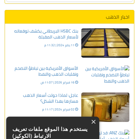
اخبار الذهب
بنك HSBC البريطاني يكشف توقعاته
لأسعار الذهب المقبلة
11 يناير 2024 | 11:32 م
الأسواق الأمريكية بين تباطؤ التضخم
وتقلبات الذهب والنفط
16 فبراير 2026 | 11:07 ص
عاجل: لماذا حولت أسعار الذهب
مسارها بهذا الشكل؟
02 فبراير 2024 | 11:17 م
×
يستخدم هذا الموقع ملفات تعريف
بنك ANZ: قد ترتفع أسعار الذهب أعلى
الارتباط (الكوكيز)
هذا المستوى خلال 2024!