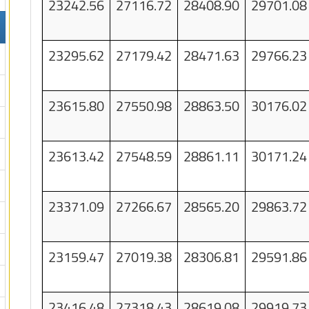
23242.56
27116.72
28408.90
29701.08
23295.62
27179.42
28471.63
29766.23
23615.80
27550.98
28863.50
30176.02
23613.42
27548.59
28861.11
30171.24
23371.09
27266.67
28565.20
29863.72
23159.47
27019.38
28306.81
29591.86
23416.48
27318.43
28619.08
29919.73