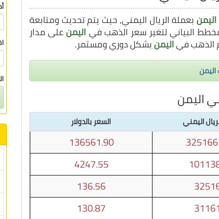
أد
اليمن
بعملة الريال اليمني, حيث يتم تحديث ومتابعة
اليمن
على مدار
اليمن
بشكل دوري ومستمر.
اخ
ال
ي اليمن
ريال اليمني
السعر بالدولار
136561.90
325166
4247.55
101138
136.56
32516
130.87
31161