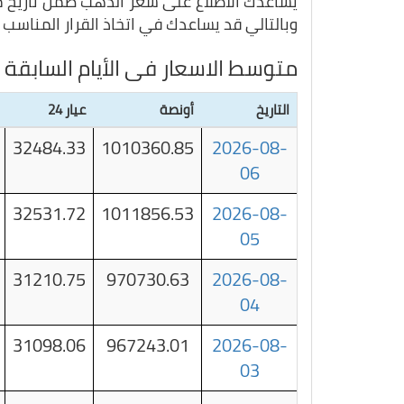
يساعدك الاطلاع على سعر الذهب ضمن تاريخ مع
وبالتالي قد يساعدك في اتخاذ القرار المناسب ف
متوسط الاسعار فى الأيام السابقة 
التاريخ
أونصة
عيار 24
32484.33
1010360.85
2026-08-
06
32531.72
1011856.53
2026-08-
05
31210.75
970730.63
2026-08-
04
31098.06
967243.01
2026-08-
03