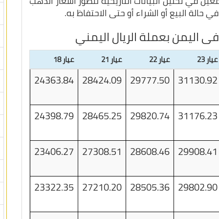
ين في تحليل البيانات التاريحية لتطور اسعار الذهب
ي حالة البيع أو الشراء أو حتى الاحتفاظ به.
فى اليمن بعملة الريال اليمني
عيار 23
عيار 22
عيار 21
عيار 18
24363.84
28424.09
29777.50
31130.92
24398.79
28465.25
29820.74
31176.23
23406.27
27308.51
28608.46
29908.41
23322.35
27210.20
28505.36
29802.90