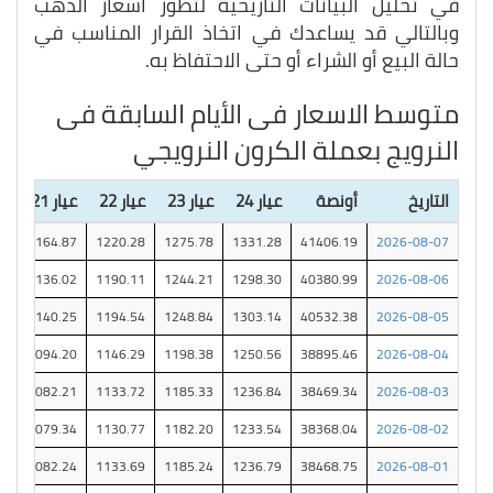
في تحليل البيانات التاريحية لتطور اسعار الذهب
وبالتالي قد يساعدك في اتخاذ القرار المناسب في
حالة البيع أو الشراء أو حتى الاحتفاظ به.
متوسط الاسعار فى الأيام السابقة فى
النرويج بعملة الكرون النرويجي
التاريخ
أونصة
عيار 24
عيار 23
عيار 22
عيار 21
عيا
46
1164.87
1220.28
1275.78
1331.28
41406.19
2026-08-07
75
1136.02
1190.11
1244.21
1298.30
40380.99
2026-08-06
35
1140.25
1194.54
1248.84
1303.14
40532.38
2026-08-05
85
1094.20
1146.29
1198.38
1250.56
38895.46
2026-08-04
58
1082.21
1133.72
1185.33
1236.84
38469.34
2026-08-03
13
1079.34
1130.77
1182.20
1233.54
38368.04
2026-08-02
59
1082.24
1133.69
1185.24
1236.79
38468.75
2026-08-01