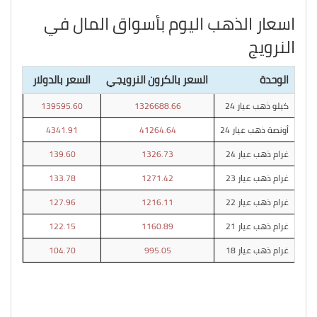
اسعار الذهب اليوم بأسواق المال في
النرويج
الوحدة
السعر بالكرون النرويجي
السعر بالدولار
كيلو ذهب عيار 24
1326688.66
139595.60
أونصة ذهب عيار 24
41264.64
4341.91
غرام ذهب عيار 24
1326.73
139.60
غرام ذهب عيار 23
1271.42
133.78
غرام ذهب عيار 22
1216.11
127.96
غرام ذهب عيار 21
1160.89
122.15
غرام ذهب عيار 18
995.05
104.70