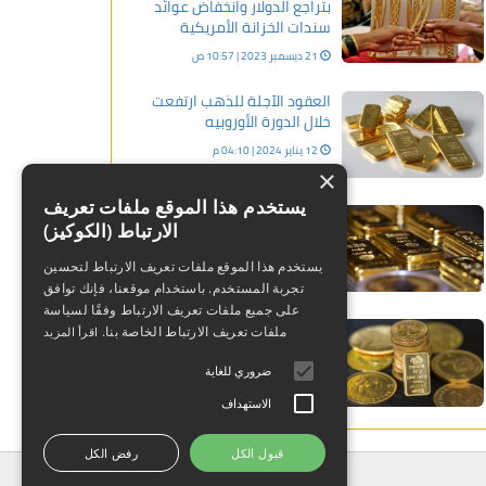
بتراجع الدولار وانخفاض عوائد
سندات الخزانة الأمريكية
21 ديسمبر 2023 | 10:57 ص
العقود الآجلة للذهب ارتفعت
خلال الدورة الأوروبيه
12 يناير 2024 | 04:10 م
×
يستخدم هذا الموقع ملفات تعريف
العقود الآجلة للذهب ارتفعت
الارتباط (الكوكيز)
خلال الدورة الآسيوية
24 أبريل 2024 | 09:14 ص
يستخدم هذا الموقع ملفات تعريف الارتباط لتحسين
تجربة المستخدم. باستخدام موقعنا، فإنك توافق
على جميع ملفات تعريف الارتباط وفقًا لسياسة
لماذا يتراجع الذهب خلال هذه
ملفات تعريف الارتباط الخاصة بنا.
اقرأ المزيد
اللحظات من تعاملات اليوم؟
ضروري للغاية
25 يناير 2024 | 12:59 ص
الاستهداف
قبول الكل
رفض الكل