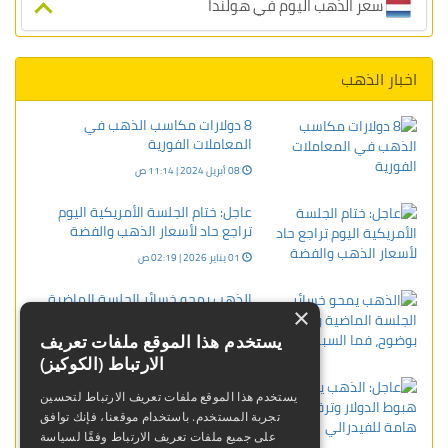
سعر الذهب اليوم في هولندا
اخبار الذهب
8 دولارات مكاسب الذهب في
المعاملات الفورية
08 أبريل 2024 | 11:14 ص
عاجل: ختام الجلسة الأمريكية اليوم
تراجع حاد لأسعار الذهب والفضة
01 يناير 2026 | 02:19 ص
الذهب يمحو خسائر الجلسة الماضية
×
ويرتفع بوضوح، فما السبب؟
يستخدم هذا الموقع ملفات تعريف
11 يناير 2024 | 11:19 م
الارتباط (الكوكيز)
عاجل: الذهب يتراجع رغم هبوط الدولار
يستخدم هذا الموقع ملفات تعريف الارتباط لتحسين
وترقب لبيانات هامة للفيدرالي
تجربة المستخدم. باستخدام موقعنا، فإنك توافق
22 يناير 2024 | 10:38 م
على جميع ملفات تعريف الارتباط وفقًا لسياسة