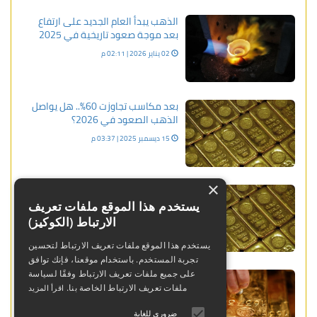
الذهب يبدأ العام الجديد على ارتفاع
بعد موجة صعود تاريخية في 2025
02 يناير 2026 | 02:11 م
بعد مكاسب تجاوزت 60%.. هل يواصل
الذهب الصعود في 2026؟
15 ديسمبر 2025 | 03:37 م
×
رهانات جريئة على 20,000 دولار.. هل
يستعد الذهب لصدمة كبرى؟
يستخدم هذا الموقع ملفات تعريف
الارتباط (الكوكيز)
16 فبراير 2026 | 09:42 م
يستخدم هذا الموقع ملفات تعريف الارتباط لتحسين
تجربة المستخدم. باستخدام موقعنا، فإنك توافق
العقود الآجلة للذهب إنخفضت خلال
على جميع ملفات تعريف الارتباط وفقًا لسياسة
الدورة الآسيوية
ملفات تعريف الارتباط الخاصة بنا.
اقرأ المزيد
08 فبراير 2024 | 03:06 م
ضروري للغاية