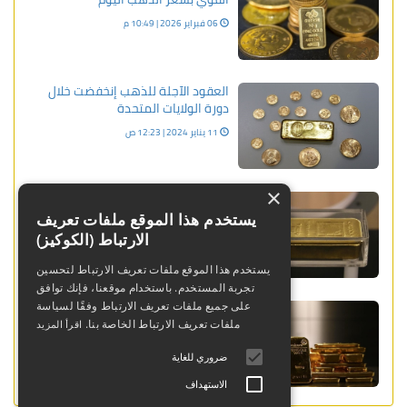
06 فبراير 2026 | 10:49 م
العقود الآجلة للذهب إنخفضت خلال
دورة الولايات المتحدة
11 يناير 2024 | 12:23 ص
×
أسعار الذهب تتراجع مع استمرار أزمة
إيران في إثارة مخاوف التضخم والفائدة
يستخدم هذا الموقع ملفات تعريف
الارتباط (الكوكيز)
23 مارس 2026 | 01:52 م
يستخدم هذا الموقع ملفات تعريف الارتباط لتحسين
تجربة المستخدم. باستخدام موقعنا، فإنك توافق
سر صعود أسعار الذهب بشكل
على جميع ملفات تعريف الارتباط وفقًا لسياسة
قياسي.. ليس الفيدرالي!
ملفات تعريف الارتباط الخاصة بنا.
اقرأ المزيد
20 ديسمبر 2023 | 03:11 م
ضروري للغاية
الاستهداف