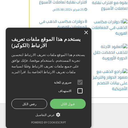
اقتراب نهاية تعاملات الأسبوع
25 فبراير 2024 | 05:38 ص
8 دولارات مكاسب الذهب في
المعاملات الفورية
×
08 أبريل 2024 | 11:14 ص
يستخدم هذا الموقع ملفات تعريف
الارتباط (الكوكيز)
العقود الآجلة للذهب انخفضت
خلال الدورة الأوروبية
يستخدم هذا الموقع ملفات تعريف الارتباط لتحسين
07 فبراير 2024 | 07:19 م
تجربة المستخدم. باستخدام موقعنا، فإنك توافق
على جميع ملفات تعريف الارتباط وفقًا لسياسة
تراجع الذهب مع صعود الدولار
ملفات تعريف الارتباط الخاصة بنا.
اقرأ المزيد
والتركيز على بيانات التضخم
الأمريكية
ضروري للغاية
08 يناير 2024 | 03:02 م
الاستهداف
قبول الكل
رفض الكل
عرض التفاصيل
POWERED BY COOKIESCRIPT