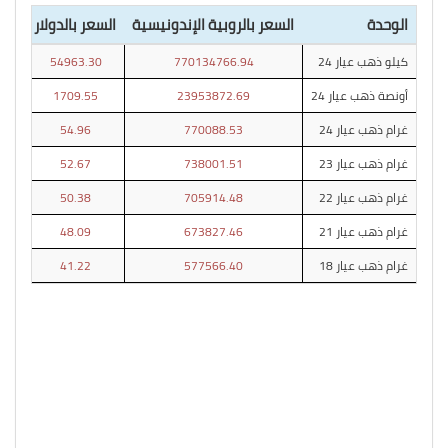
الوحدة
السعر بالروبية الإندونيسية
السعر بالدولار
كيلو ذهب عيار 24
770134766.94
54963.30
أونصة ذهب عيار 24
23953872.69
1709.55
غرام ذهب عيار 24
770088.53
54.96
غرام ذهب عيار 23
738001.51
52.67
غرام ذهب عيار 22
705914.48
50.38
غرام ذهب عيار 21
673827.46
48.09
غرام ذهب عيار 18
577566.40
41.22