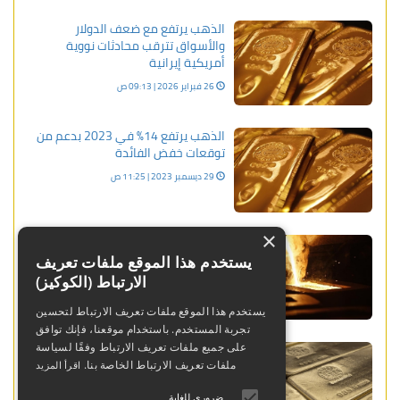
الذهب يرتفع مع ضعف الدولار
والأسواق تترقب محادثات نووية
أمريكية إيرانية
26 فبراير 2026 | 09:13 ص
الذهب يرتفع 14% في 2023 بدعم من
توقعات خفض الفائدة
29 ديسمبر 2023 | 11:25 ص
×
العقود الآجلة للذهب إرتفعت خلال
دورة الولايات المتحدة
يستخدم هذا الموقع ملفات تعريف
الارتباط (الكوكيز)
13 يناير 2024 | 12:17 ص
يستخدم هذا الموقع ملفات تعريف الارتباط لتحسين
تجربة المستخدم. باستخدام موقعنا، فإنك توافق
الذهب يرتفع من أدنى مستوى في
على جميع ملفات تعريف الارتباط وفقًا لسياسة
أسبوع وسط هدوء مخاوف الشرق
ملفات تعريف الارتباط الخاصة بنا.
اقرأ المزيد
الأوسط
ضروري للغاية