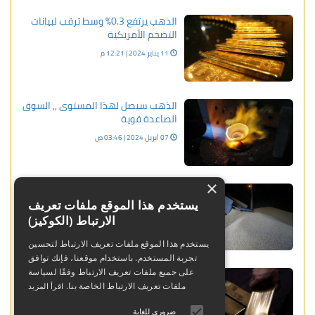
الذهب يرتفع 0.3% وسط ترقب لبيانات
التضخم الأمريكية
11 يناير 2024 | 12:21 م
الذهب سيصل لهذا المستوى ,, السوق
الصاعدة قوية
07 أبريل 2024 | 03:46 ص
×
عاجل: الذهب يهبط 10% والفضة 25%
بجلسة دامية - إلى أي مدى يستمر
يستخدم هذا الموقع ملفات تعريف
الهبوط؟
الارتباط (الكوكيز)
31 يناير 2026 | 12:46 ص
يستخدم هذا الموقع ملفات تعريف الارتباط لتحسين
تجربة المستخدم. باستخدام موقعنا، فإنك توافق
ارتفاع أسعار الذهب في ظل المخاطر
على جميع ملفات تعريف الارتباط وفقًا لسياسة
الجيوسياسية ومخاوف الفائدة
ملفات تعريف الارتباط الخاصة بنا.
اقرأ المزيد
17 أبريل 2024 | 01:39 ص
ضروري للغاية