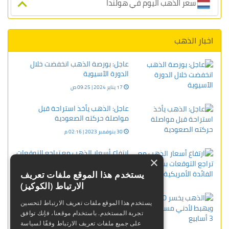
سعر الذهب اليوم في هولندا
اخبار الذهب
عاجل: بورصة الذهب انخفضت خلال
الدورة الآسيوية
17 يناير 2024 | 09:25 ص
عاجل: الذهب يأخذ استراحة قبل
مواصلة حركته الصعودية
30 بنوفمبر 2023 | 02:16 م
ارتفاع أسعار الذهب مع تراجع التوقعات
×
بشأن الفائدة الأمريكية
يستخدم هذا الموقع ملفات تعريف
25 أبريل 2024 | 07:28 م
الارتباط (الكوكيز)
الذهب يخسر 10 دولارات ويهبط لأدني
يستخدم هذا الموقع ملفات تعريف الارتباط لتحسين
مستوياته في 3 أسابيع
تجربة المستخدم. باستخدام موقعنا، فإنك توافق
08 يناير 2024 | 02:57 م
على جميع ملفات تعريف الارتباط وفقًا لسياسة