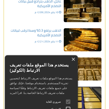
عاجل: الذهب يتراجع قبيل بيانات
التضخم الأمريكية
10 يناير 2024 | 12:09 م
الذهب يرتفع 0.3% وسط ترقب لبيانات
التضخم الأمريكية
11 يناير 2024 | 12:21 م
×
عاجل: الذهب يواصل صعوده فوق
مستوى 2000 دولار
يستخدم هذا الموقع ملفات تعريف
الارتباط (الكوكيز)
20 ديسمبر 2023 | 03:09 م
يستخدم هذا الموقع ملفات تعريف الارتباط لتحسين
تجربة المستخدم. باستخدام موقعنا، فإنك توافق
التطورات الفيدرالية تدعم ارتفاع أسعار
على جميع ملفات تعريف الارتباط وفقًا لسياسة
الذهب لليوم الثاني على التوالي
ملفات تعريف الارتباط الخاصة بنا.
اقرأ المزيد
16 يوليو 2024 | 04:02 م
ضروري للغاية
الاستهداف