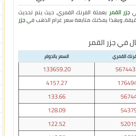
في
جزر القمر
بعملة الفرنك القمري, حيث يتم تحديث
جزر
ل في جزر القمر
فرنك القمري
السعر بالدولار
133659.20
567443
4157.27
176494
133.66
56744
128.09
54379
122.52
52015