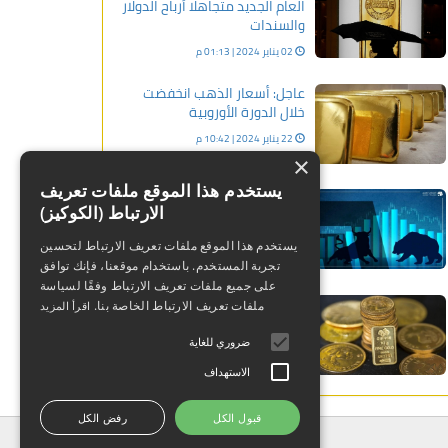
العام الجديد متجاهلا أرباح الدولار
والسندات
02 يناير 2024 | 01:13 م
عاجل: أسعار الذهب انخفضت
خلال الدورة الأوروبية
22 يناير 2024 | 10:42 م
×
يستخدم هذا الموقع ملفات تعريف
بيانات التضخم تنعش شهية
الارتباط (الكوكيز)
المخاطرة.. والأسهم تتجه لأرباح
شهرية قياسية
يستخدم هذا الموقع ملفات تعريف الارتباط لتحسين
30 بنوفمبر 2023 | 06:34 م
تجربة المستخدم. باستخدام موقعنا، فإنك توافق
على جميع ملفات تعريف الارتباط وفقًا لسياسة
العقود الآجلة للذهب إرتفعت
ملفات تعريف الارتباط الخاصة بنا.
اقرأ المزيد
خلال دورة الولايات المتحدة
ضروري للغاية
22 ديسمبر 2023 | 01:35 ص
الاستهداف
قبول الكل
رفض الكل