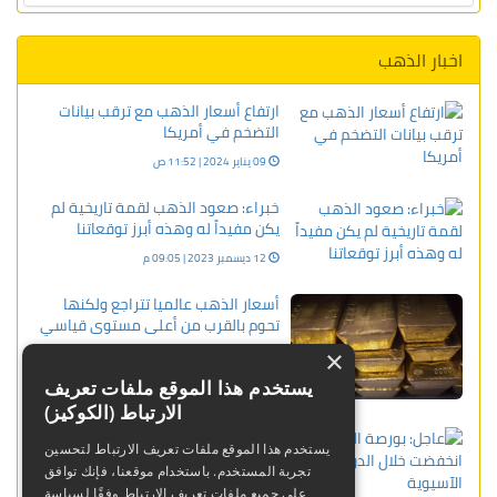
اخبار الذهب
ارتفاع أسعار الذهب مع ترقب بيانات
التضخم في أمريكا
09 يناير 2024 | 11:52 ص
خبراء: صعود الذهب لقمة تاريخية لم
يكن مفيداً له وهذه أبرز توقعاتنا
12 ديسمبر 2023 | 09:05 م
أسعار الذهب عالميا تتراجع ولكنها
تحوم بالقرب من أعلى مستوى قياسي
×
17 أبريل 2024 | 01:35 ص
يستخدم هذا الموقع ملفات تعريف
الارتباط (الكوكيز)
عاجل: بورصة الذهب انخفضت خلال
يستخدم هذا الموقع ملفات تعريف الارتباط لتحسين
الدورة الآسيوية
تجربة المستخدم. باستخدام موقعنا، فإنك توافق
19 ديسمبر 2023 | 04:40 م
على جميع ملفات تعريف الارتباط وفقًا لسياسة