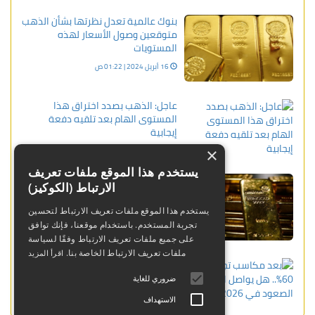
بنوك عالمية تعدل نظرتها بشأن الذهب
متوقعين وصول الأسعار لهذه
المستويات
16 أبريل 2024 | 01:22 ص
عاجل: الذهب بصدد اختراق هذا
المستوى الهام بعد تلقيه دفعة
إيجابية
28 ديسمبر 2023 | 12:42 م
×
يستخدم هذا الموقع ملفات تعريف
عاجل: أسعار الذهب عالميًا تتحرك
الارتباط (الكوكيز)
للأسفل بعدما كانت مستقرة
يستخدم هذا الموقع ملفات تعريف الارتباط لتحسين
09 فبراير 2024 | 07:52 م
تجربة المستخدم. باستخدام موقعنا، فإنك توافق
على جميع ملفات تعريف الارتباط وفقًا لسياسة
ملفات تعريف الارتباط الخاصة بنا.
اقرأ المزيد
بعد مكاسب تجاوزت 60%.. هل يواصل
الذهب الصعود في 2026؟
ضروري للغاية
15 ديسمبر 2025 | 03:37 م
الاستهداف