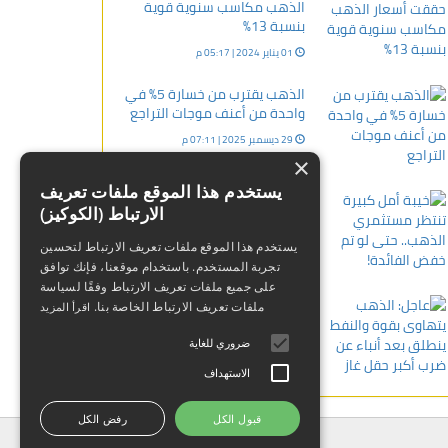
الذهب مكاسب سنوية قوية
بنسبة 13%
01 يناير 2024 | 05:17 م
الذهب يقترب من خسارة 5% في
واحدة من أعنف موجات التراجع
29 ديسمبر 2025 | 07:11 م
×
يستخدم هذا الموقع ملفات تعريف
خيبة أمل كبيرة تنتظر مستثمري
الارتباط (الكوكيز)
الذهب.. حتى لو تم خفض الفائدة!
25 يناير 2024 | 12:57 ص
يستخدم هذا الموقع ملفات تعريف الارتباط لتحسين
تجربة المستخدم. باستخدام موقعنا، فإنك توافق
على جميع ملفات تعريف الارتباط وفقًا لسياسة
عاجل: الذهب يتهاوى بقوة
ملفات تعريف الارتباط الخاصة بنا.
اقرأ المزيد
والنفط ينطلق بعد أنباء عن ضرب
أكبر حقل غاز
ضروري للغاية
18 مارس 2026 | 04:36 م
الاستهداف
قبول الكل
رفض الكل