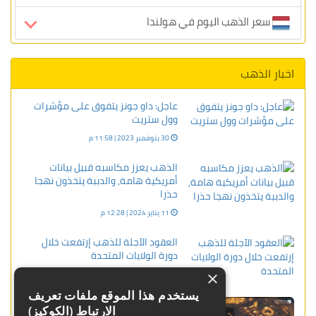
سعر الذهب اليوم في هولندا
اخبار الذهب
عاجل: داو جونز يتفوق على مؤشرات
وول ستريت
30 بنوفمبر 2023 | 11:58 م
الذهب يعزز مكاسبه قبيل بيانات
أمريكية هامة, والدببة يتخذون نهجا
حذرا
11 يناير 2024 | 12:28 م
العقود الآجلة للذهب إرتفعت خلال
دورة الولايات المتحدة
×
13 يناير 2024 | 11:39 م
يستخدم هذا الموقع ملفات تعريف
نزيف خسائر أسعار الذهب يستمر
الارتباط (الكوكيز)