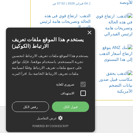
04 فبراير 2026 | 07:52 ص
الذهب: ارتفاع قوي في هذه
الحالة وتصريحات هامة لرئيس
الفيدرالي
×
04 فبراير 2024 | 01:39 ص
يستخدم هذا الموقع ملفات تعريف
الارتباط (الكوكيز)
بنك ANZ يتوقع ارتفاع أسعار
الذهب إلى هذا المستوى
يستخدم هذا الموقع ملفات تعريف الارتباط لتحسين
تجربة المستخدم. باستخدام موقعنا، فإنك توافق
23 ديسمبر 2023 | 07:42 ص
على جميع ملفات تعريف الارتباط وفقًا لسياسة
الذهب يحقق مكاسب قبيل
ملفات تعريف الارتباط الخاصة بنا.
اقرأ المزيد
صدور بيانات التضخم الأمريكية
ضروري للغاية
13 فبراير 2024 | 02:46 م
الاستهداف
قبول الكل
رفض الكل
عرض التفاصيل
POWERED BY COOKIESCRIPT