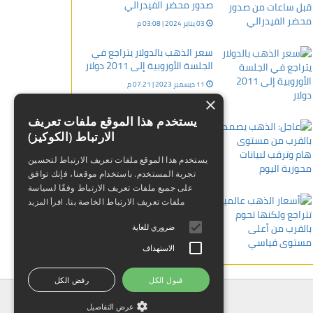
صدور محضر الفيدرالي
03 يناير 2024 | 03:08 م
سعر الذهب بالدولار يتراجع في
الجلسة الأوروبية إلى 2011 دولار
11 ديسمبر 2023 | 07:21 م
×
يستخدم هذا الموقع ملفات تعريف
عاجل: الذهب يصمد بالقرب من
الارتباط (الكوكيز)
مستوى هام وترقب لبيانات
محورية اليوم
يستخدم هذا الموقع ملفات تعريف الارتباط لتحسين
05 يناير 2024 | 02:27 م
تجربة المستخدم. باستخدام موقعنا، فإنك توافق
على جميع ملفات تعريف الارتباط وفقًا لسياسة
أسعار الذهب عالميا تتراجع
ملفات تعريف الارتباط الخاصة بنا.
اقرأ المزيد
ولكنها تحوم بالقرب من أعلى
مستوى قياسي
ضروري للغاية
17 أبريل 2024 | 01:35 ص
الاستهداف
قبول الكل
رفض الكل
عرض التفاصيل