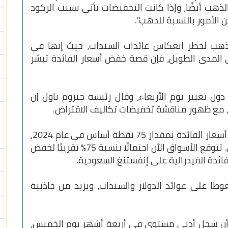
لذهب أيضًا، وإذا كانت التخفيضات تأتي بسبب الركود
 الأمور بالنسبة للذهب".
لذهب لخطر انعكاس عائدات السندات، حيث إنها في
ى المدى الطويل، فإن قصة خفض أسعار الفائدة تبشر
دون تغيير يوم الأربعاء، وقال رئيسه جيروم باول إن
، مع ظهور مناقشة تخفيضات تكاليف الاقتراض.
وقدر مسؤولو الاحتياطي الفيدرالي تخفيضات أسعار الفائدة بمقدار 75 نقطة أساس في عام 2024،
مع تضخم بنسبة 2.4% في نهاية العام المقبل. تتوقع الأسواق الآن احتمالًا بنسبة 75٪ تقريبًا لخفض
فائدة الفيدرالية على إنفستنغ السعودية.
طا على عوائد الدولار والسندات، ويزيد من جاذبية
 أن سجل أدنى مستوى في أربعة أشهر يوم الخميس،