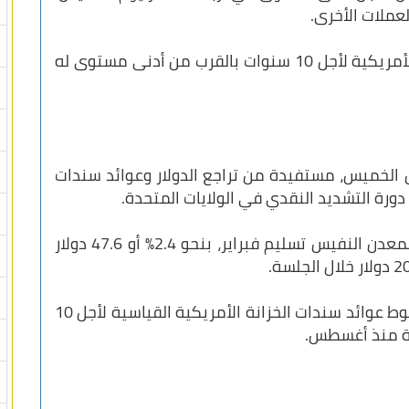
عملات الأخرى.
وفي الوقت نفسه، ظل العائد على السندات الأمريكية لأجل 10 سنوات بالقرب من أدنى مستوى له
الخميس، مستفيدة من تراجع الدولار وعوائد سندات
دورة التشديد النقدي في الولايات المتحدة.
وعند التسوية، ارتفعت أسعار العقود الآجلة للمعدن النفيس تسليم فبراير، بنحو 2.4% أو 47.6 دولار
وتزامنت مكاسب المعدن الأصفر اليوم مع هبوط عوائد سندات الخزانة الأمريكية القياسية لأجل 10