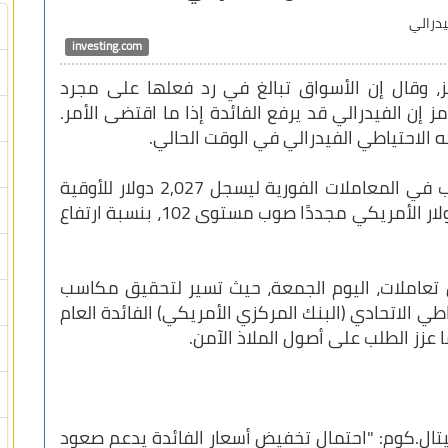
investing.com
، وقال إن الأسواق تبالغ في رد فعلها على مجرد
ز إن الفيدرالي قد يرفع الفائدة إذا ما اقتضى الأمر.
ه الاحتياطي الفيدرالي في الوقت الحالي.
وعلى إثر هذه التصريحات انخفض سعر الذهب في المعاملات الفورية ليسجل 2,027 دولار للأوقية
بنسبة تراجع بلغت 0.40% مع ارتفاع مؤشر الدولار الأمريكي مجددًا صوب مستوى 102، بنسبة ارتفاع
تعاملات، اليوم الجمعة، حيث تسير لتحقيق مكاسب
 الاتحادي (البنك المركزي الأمريكي) الفائدة العام
 عزز الطلب على أصول الملاذ الآمن.
بيتال.كوم: "احتمال تخفيض أسعار الفائدة يدعم صعود