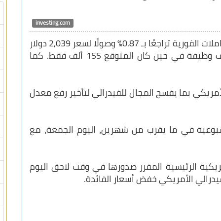
investing.com
تراجعت أسعار الذهب ليسجل الذهب في المعاملات الفورية تراجعًا بـ 0.87% وصولًا لسعر 2,039 دولار
للأوقية، وذلك عقب تسجيل الوظائف 353 ألف وظيفة في حين كان المتوقع 155 ألف فقط. كما
الأمريكي بما يفسح المجال للفيدرالي لتأخير رفع معدل
بوعية في ما يقرب من شهرين، اليوم الجمعة، مع
مريكية الرئيسية المقرر صدورها في وقت لاحق اليوم
فيدرالي الأمريكي خفض أسعار الفائدة.