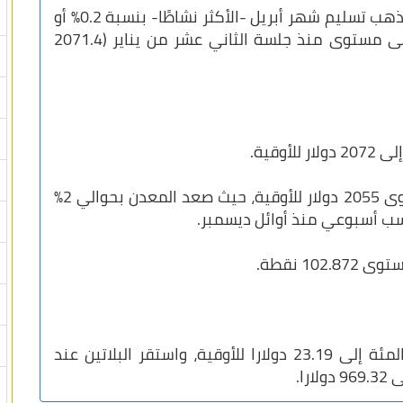
وعند التسوية، ارتفعت أسعار العقود الآجلة للذهب تسليم شهر أبريل -الأكثر نشاطًا- بنسبة 0.2% أو
3.7 دولار عند 2071.1 دولار للأوقية، وهو أعلى مستوى منذ جلسة الثاني عشر من يناير (2071.4
فيما تستقر العقود الفورية للذهب عند مستوى 2055 دولار للأوقية، حيث صعد المعدن بحوالي 2%
سب أسبوعي منذ أوائل ديسمبر.
1 نقطة.
ارتفعت الفضة في المعاملات الفورية 0.1 بالمئة إلى 23.19 دولارا للأوقية، واستقر البلاتين عند