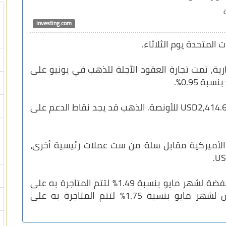
investing.com
 المتحدة يوم الثلاثاء.
, تمت تجارة العقود الآجلة للذهب في يونيو على
لقد تمت المتاجرة مسبقا على جلسة إرتفاع USD2,414.65 للأونصة. الذهب قد يجد نقاط الدعم على
 الأميركية مقابل سلة من ست عملات رئيسية أخرى،
في الوقت نفسه على كومكس, هبط سعر الفضة لشهر مايو بنسبة 1.49% لتتم المتاجرة به على
USD28.29 للأونصة بينما هبط سعر النحاس لشهر مايو بنسبة 1.75% لتتم المتاجرة به على