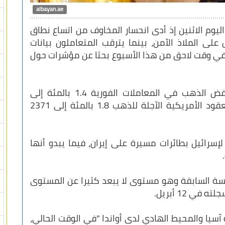
albayan.ae
ليوم الاثنين إذ أدى انحسار المخاوف من اتساع نطاق
على الملاذ الآمن، بينما يترقب المتعاملون بيانات
ستصدر في وقت لاحق من هذا الأسبوع بحثا عن مؤشرات حول
وبحلول الساعة 0716 بتوقيت غرينتش، انخفض الذهب في المعاملات الفورية 1.4 بالمئة إلى
2357.19 دولار للأوقية (الأونصة). وهبطت العقود الأمريكية الآجلة للذهب 1.8 بالمئة إلى 2371
رائيل بطائرات مسيرة على إيران، فيما يبدو أنها
2417.59 دولاراً في الجلسة السابقة وهو مستوى لا يبعد كثيرا عن المستوى
سيا والمحيط الهادي لدى أواندا "في الوقت الحالي،