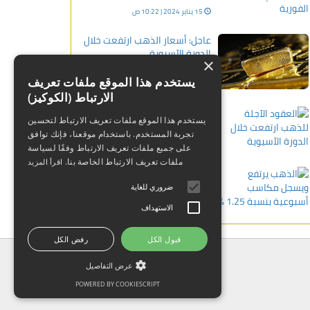
15 يناير 2024 | 10:22 ص
عاجل: أسعار الذهب ارتفعت خلال
الدورة الآسيوية
×
02 يناير 2024 | 01:08 م
يستخدم هذا الموقع ملفات تعريف
الارتباط (الكوكيز)
العقود الآجلة للذهب ارتفعت
يستخدم هذا الموقع ملفات تعريف الارتباط لتحسين
خلال الدورة الآسيوية
تجربة المستخدم. باستخدام موقعنا، فإنك توافق
09 يناير 2024 | 10:49 ص
على جميع ملفات تعريف الارتباط وفقًا لسياسة
ملفات تعريف الارتباط الخاصة بنا.
اقرأ المزيد
الذهب يرتفع ويسجل مكاسب
أسبوعية بنسبة 1.25 %
ضروري للغاية
25 فبراير 2024 | 05:41 ص
الاستهداف
قبول الكل
رفض الكل
عرض التفاصيل
POWERED BY COOKIESCRIPT