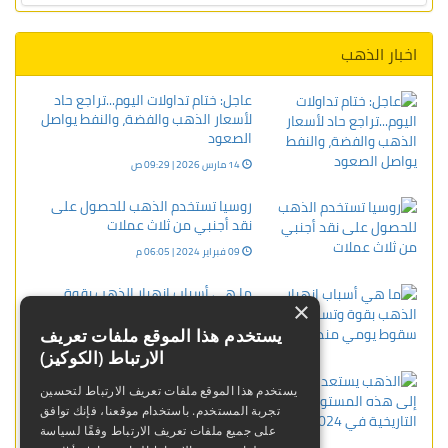
اخبار الذهب
عاجل: ختام تداولات اليوم...تراجع حاد
لأسعار الذهب والفضة، والنفط يواصل
الصعود
14 مارس 2026 | 09:29 ص
روسيا تستخدم الذهب للحصول على
نقد أجنبي من ثلاث عملات
09 فبراير 2024 | 06:05 م
ما هي أسباب انهيار الذهب بقوة
×
وتسجيل أكبر سقوط يومي منذ 1983؟
يستخدم هذا الموقع ملفات تعريف
31 يناير 2026 | 12:50 ص
الارتباط (الكوكيز)
الذهب يستعد للوصول إلى هذه
يستخدم هذا الموقع ملفات تعريف الارتباط لتحسين
المستويات التاريخية في 2024
تجربة المستخدم. باستخدام موقعنا، فإنك توافق
30 يناير 2024 | 04:58 م
على جميع ملفات تعريف الارتباط وفقًا لسياسة