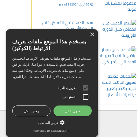
09 أبريل 2024 | 11:36 م
سعر الذهب في انخفاض خلال
الدورة الأوروبية
×
05 ديسمبر 2023 | 09:57 م
يستخدم هذا الموقع ملفات تعريف
الارتباط (الكوكيز)
الذهب دون مسار واضح وترقب
لتصريحات الفيدرالي الأمريكي
يستخدم هذا الموقع ملفات تعريف الارتباط لتحسين
07 فبراير 2024 | 07:16 م
تجربة المستخدم. باستخدام موقعنا، فإنك توافق
على جميع ملفات تعريف الارتباط وفقًا لسياسة
تحديات جديدة لسوق الذهب:
ملفات تعريف الارتباط الخاصة بنا.
اقرأ المزيد
لاعب جديد يهدد بتغيير ديناميات
الأسعار
ضروري للغاية
10 يناير 2024 | 08:56 م
الاستهداف
قبول الكل
رفض الكل
عرض التفاصيل
POWERED BY COOKIESCRIPT