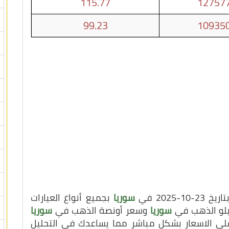
115.77
127577
99.23
109350
202 في
سوريا
بجميع أنواع العيارات
كيلو الذهب في
سوريا
وسعر أونصة الذهب في
سوريا
 على الاسعار بشكل مباشر مما يساعدك في التحليل