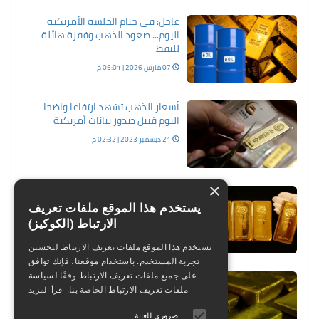
عاجل: في ختام الجلسة الأمريكية
اليوم... صعود الذهب وقفزة هائلة
للنفط
07 مارس 2026 | 05:01 م
أسعار الذهب تشهد ارتفاعا واضحا
اليوم قبيل صدور بيانات أمريكية
21 ديسمبر 2023 | 02:32 م
×
العقود الآجلة للذهب إنخفضت خلال
دورة الولايات المتحدة
يستخدم هذا الموقع ملفات تعريف
الارتباط (الكوكيز)
24 أبريل 2024 | 11:42 م
يستخدم هذا الموقع ملفات تعريف الارتباط لتحسين
تجربة المستخدم. باستخدام موقعنا، فإنك توافق
عاجل: ارتداد سعري قوي يعيد الذهب
على جميع ملفات تعريف الارتباط وفقًا لسياسة
إلى المشهد بعد انهيار تاريخي
ملفات تعريف الارتباط الخاصة بنا.
اقرأ المزيد
03 فبراير 2026 | 02:06 م
ضروري للغاية